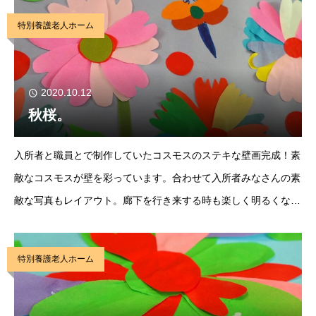
特別養護老人ホーム
2020.10.12
秋桜。
入所者と職員とで制作していたコスモスのステキな壁画完成！素
敵なコスモスが壁を彩っています。合わせて入所者みなさんの素
敵な写真もレイアウト。廊下を行き来する時も楽しく明るくなり
ました。 よ～く見ると、コスモス以外にも何やらいるようで
す。 『満開』
特別養護老人ホーム