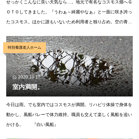
せっかくこんなに良い天気なら…。地元で有名なコスモス畑へＧ
ＯＴＯしてきました。『うわぁ～綺麗やなぁ』と一面に咲き誇っ
たコスモス。ほかに誰もいないため利用者と独り占め。空の青と
コスモスのピンク色が素敵な組み合わせで、しばらく眺めてきま
した。また行きましょうね。 『心が癒される』
特別養護老人ホーム
2020.10.17
室内満開。
今日は雨。でも室内ではコスモスが満開。リハビリ体操で身体を
動かし、風船バレーで体力維持。職員も交えて楽しく風船を追い
かける。 『白い風船』