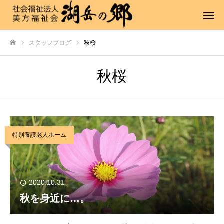
スタッフブログ
秋桜
ホーム
秋桜
特別養護老人ホーム
2020.10.31
秋を身近に…。