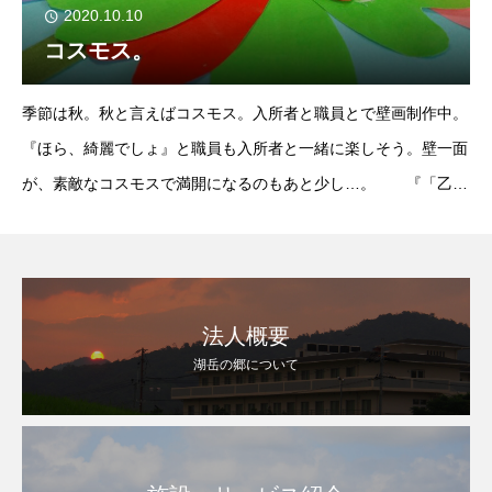
2020.10.10
コスモス。
季節は秋。秋と言えばコスモス。入所者と職員とで壁画制作中。
『ほら、綺麗でしょ』と職員も入所者と一緒に楽しそう。壁一面
が、素敵なコスモスで満開になるのもあと少し…。 『「乙女
の純真」「調和」「謙虚」花言葉』
法人概要
湖岳の郷について