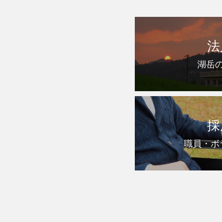
法
湖岳
採
職員・ボ