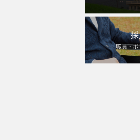
採
職員・ボ