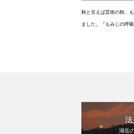
秋と言えば芸術の秋。も
ました。『もみじの呼吸
に…。『手編みの呼吸』
法
湖岳