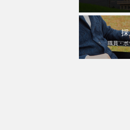
採
職員・ボ