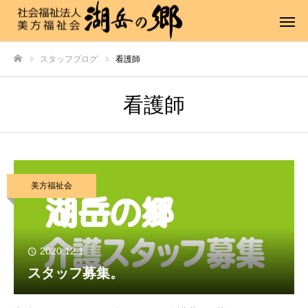
スタッフブログ
看護師
ホーム
看護師
美方福祉会
2020.12.1
スタッフ募集。