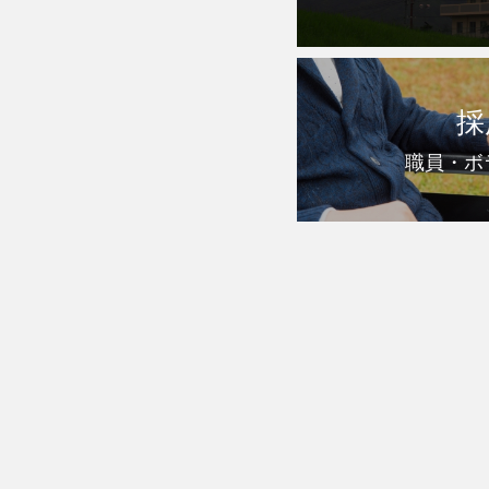
採
職員・ボ