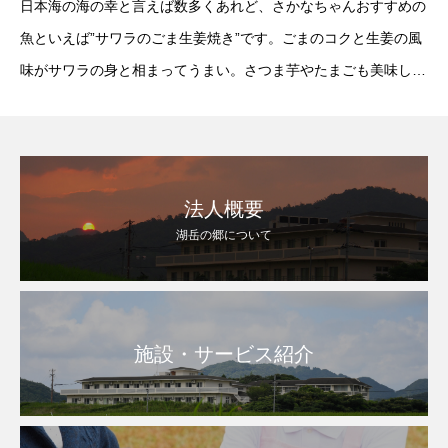
日本海の海の幸と言えば数多くあれど、さかなちゃんおすすめの
魚といえば”サワラのごま生姜焼き”です。ごまのコクと生姜の風
味がサワラの身と相まってうまい。さつま芋やたまごも美味しく
てみなさん大好評。『Scomberomorus niphonius』”ごはん、サ
ワラのごま生姜
法人概要
湖岳の郷について
施設・サービス紹介