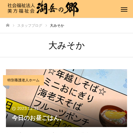
スタッフブログ
大みそか
ホーム
大みそか
特別養護老人ホーム
2023.12.31
今日のお昼ごはん。