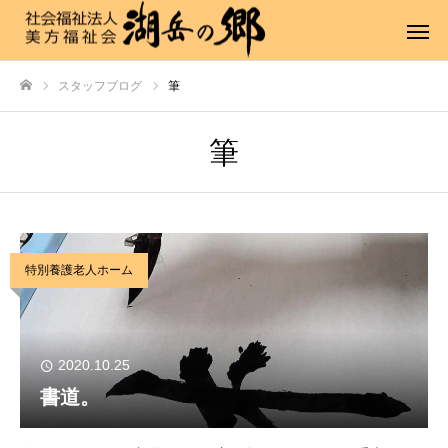
スタッフブログ
筆
ホーム
筆
特別養護老人ホーム
2020.10.25
書道。