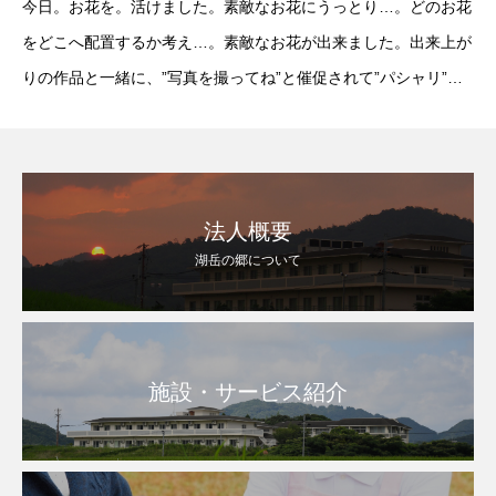
今日。お花を。活けました。素敵なお花にうっとり…。どのお花
をどこへ配置するか考え…。素敵なお花が出来ました。出来上が
りの作品と一緒に、”写真を撮ってね”と催促されて”パシャリ”イ
イ想い出になりました。『春の花』なかなか一人では決められな
い。自分の思っている通りの
法人概要
湖岳の郷について
施設・サービス紹介