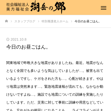
スタッフブログ
特別養護老人ホーム
今日のお昼ごはん。
ホーム
2021.10.8
今日のお昼ごはん。
関東地域で昨晩大きな地震がありましたね。最近。地震がなん
となく全国でも多いような気はしていましたが…。被害も出て
いるようですし、ケガをされた方も…。心配が続きます。やは
り地震は突然来ます…。緊急地震速報が流れても、なかなか動
けないですよね…。施設でも地震についての訓練を実施したり
しています。ただ、災害に対して事前に訓練や用意などしてい
ても、忘れがちや後回しになることも…。ライフラインが止ま