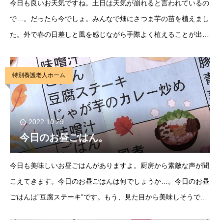
今日も良いお天気ですね。土日は天気が崩れると言われているの
で…。だったら今でしょ。みんなで畑にさつま芋の苗を植えまし
た。外で春の日差しと風を感じながら手際よく植えることが出来
ました。さつま芋ごはんや焼いもなど楽しみです。そんな食べる
ことが楽しみな今日のお昼ごはんは”サバの味噌煮
特別養護老人ホーム
2022.10.29
今日のお昼ごはん。
今日も美味しいお昼ごはんがありますよ。厨房から素敵な声が聞
こえてきます。今日のお昼ごはんは何でしょうか…。今日のお昼
ごはんは”豆腐ステーキ”です。もう、見た目から美味しそうでお
豆腐に艶やかなあんががっぷりと…。豆腐にもよくからんで美味