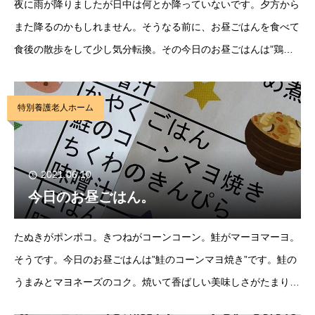
夜に雨が降りましたが日中は何とか降っていないです。夕方から
また降るのかもしれません。そうなる前に、お昼ごはんを食べて
食後の散歩をして少し気分転換。その今日のお昼ごはんは”鶏肉
と里芋の煮物”です。シンプルな煮物が美味しいですし、里芋も
ちょうど季節ですし美味しい味付けで良かったです
特別養護老人ホーム
2021.06.10
今日のお昼ごはん。
たぬきがポンポコ。きつねがコーンコーン。鮭がマーヨマーヨ。
そうです。今日のお昼ごはんは”鮭のコーンマヨ焼き”です。鮭の
うまみとマヨネーズのコク。焼いて香ばしい美味しさがたまりま
せん。コーンもプチプチと口の中で弾けます。『かやくがドー