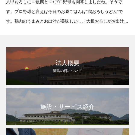
六甲おろしに～颯爽と～♪プロ野球も開幕しましたね。そうで
す。プロ野球と言えば今日のお昼ごはんは”鶏おろしうどん”で
す。鶏肉のうまみとお出汁が美味しいし、大根おろしがお出汁に
とけ込みやさしい味としてポイント高し。『うどんで勝利』”ミ
ニおにぎり、鶏おろしうどん、りんごヨーグ
法人概要
湖岳の郷について
施設・サービス紹介