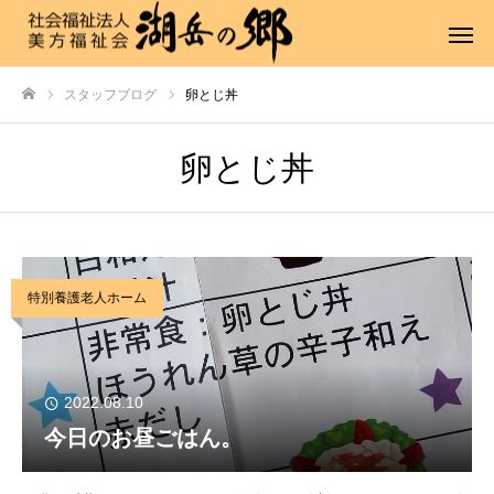
スタッフブログ
卵とじ丼
ホーム
卵とじ丼
特別養護老人ホーム
2022.08.10
今日のお昼ごはん。