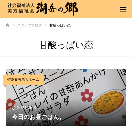
スタッフブログ
甘酸っぱい恋
ホーム
甘酸っぱい恋
特別養護老人ホーム
2021.05.6
今日のお昼ごはん。