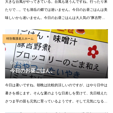
大きな台風がやってきている。台風も迷うんですね。行ったり来
たりで…。でも湖岳の郷では迷いません。今日のお昼ごはんは美
味しいから迷いません。今日のお昼ごはんは大人気の”豚吉野
煮”です。野菜ゴロゴロ、豚肉美味しいとろりとろとろの煮物で
す。白和えも、みなさんにはなじみのある料理だった
特別養護老人ホーム
2023.06.5
今日のお昼ごはん。
今日は暑いですね。朝晩は比較的涼しいのですが、はやり日中は
暑さを感じます。そんな夏のような日差しを受けて、先日植えた
さつま芋の苗も元気に育っているようです。そして元気になるに
は栄養となる食事が大事。湖岳の郷の今日のお昼ごはんは”豚吉