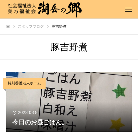
スタッフブログ
豚吉野煮
ホーム
豚吉野煮
特別養護老人ホーム
2023.08.8
今日のお昼ごはん。