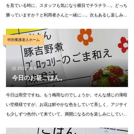
を見ている時に、スタッフも気になり横目でチラチラ…。どっち
勝っていますか？と利用者さんと一緒に…。次もあるし楽しみで
すね。この勢いで優勝目指してー。そんな今日のお昼ごはん
は”豚吉野煮”です。とろりまろやかなじゃが芋などお
特別養護老人ホーム
2022.06.6
今日のお昼ごはん。
今日は雨空ですね。もう梅雨なのでしょうか。そんな感じの薄暗
い空模様ですが、お花は鮮やかな色をしていて美しく、アジサイ
も少しずつ色付いて来ていて、満開になるのを楽しみにしていま
す。そんな楽しみにしているのがお昼ごはん。今日のお昼ごはん
は”豚吉野煮”です。とろ～りお出汁が美味しくて