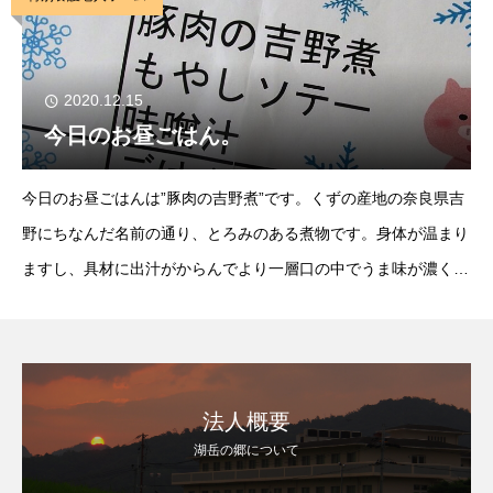
2020.12.15
今日のお昼ごはん。
今日のお昼ごはんは”豚肉の吉野煮”です。くずの産地の奈良県吉
野にちなんだ名前の通り、とろみのある煮物です。身体が温まり
ますし、具材に出汁がからんでより一層口の中でうま味が濃く感
じられます。美味しいお味噌汁と一緒に美味しく食べました。
『熊川葛も有名』
法人概要
湖岳の郷について