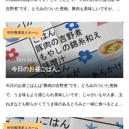
吉野煮”です。とろみのついた煮物。豚肉も美味しいですが、大
き目ホクホクのじゃがいもがめちゃ美味しい。赤だしも美味しい
って皆さん言って食べていました。『くず』
特別養護老人ホーム
2021.03.12
今日のお昼ごはん。
今日のお昼ごはんは“豚肉の吉野煮”です。とろみのついた煮物
で、うま味もより感じられ美味しいです。じゃがいもや人参、玉
ねぎなども軟らかくてうま味のあるとろみと一緒に食べるとより
一層美味しい。『とろけちゃう』”ごはん、豚肉の吉野煮、もや
しの錦糸和え、味噌汁”待ってい
特別養護老人ホーム