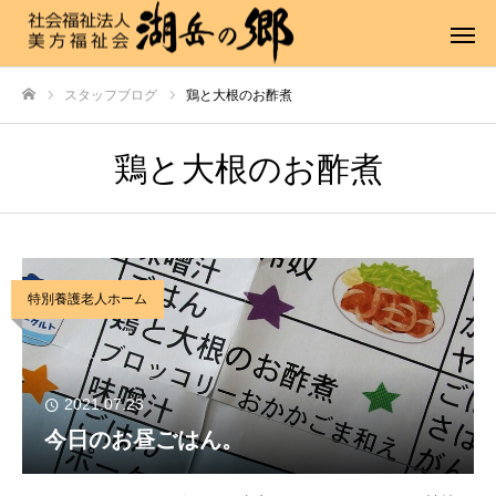
スタッフブログ
鶏と大根のお酢煮
ホーム
鶏と大根のお酢煮
特別養護老人ホーム
2021.07.23
今日のお昼ごはん。