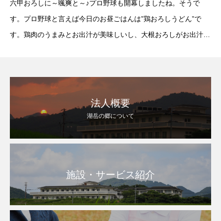
六甲おろしに～颯爽と～♪プロ野球も開幕しましたね。そうで
す。プロ野球と言えば今日のお昼ごはんは”鶏おろしうどん”で
す。鶏肉のうまみとお出汁が美味しいし、大根おろしがお出汁に
とけ込みやさしい味としてポイント高し。『うどんで勝利』”ミ
ニおにぎり、鶏おろしうどん、りんごヨーグ
法人概要
湖岳の郷について
施設・サービス紹介