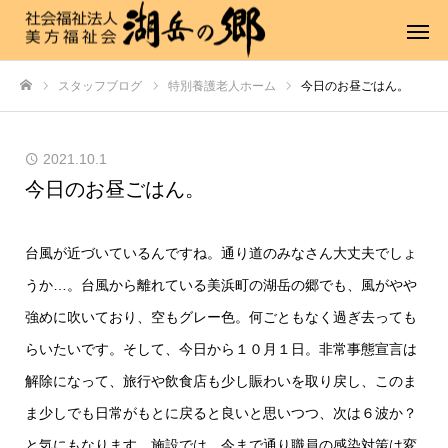
スタッフブログ
特別養護老人ホーム
今日のお昼ごはん。
ホーム
2021.10.1
今日のお昼ごはん。
台風が近づいているんですね。通り道のみなさん大丈夫でしょ
うか…。台風から離れている美浜町の湖岳の郷でも、風がやや
強めに吹いており、空もグレー色。何ごともなく過ぎ去っても
らいたいです。そして、今日から１０月１日。非常事態宣言は
解除になって、旅行や飲食店も少し賑わいを取り戻し、このま
ま少しでも日常がもとに戻ると良いと思いつつ、次は６波か？
と気にもなります。施設では、今まで通り職員の感染対策は変