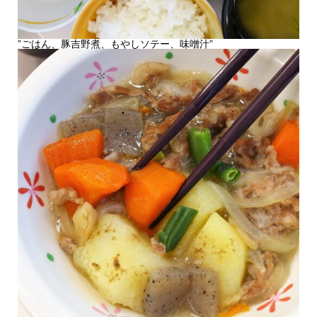
”ごはん、豚吉野煮、もやしソテー、味噌汁”