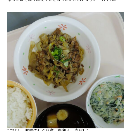
”ごはん、豚肉のしぐれ煮、白和え、赤だし”