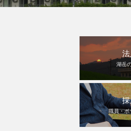
法
湖岳
採
職員・ボ