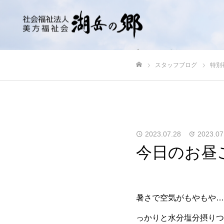
スタッフブログ
特別
ホーム
2023.07.28
2023.07
今日のお昼
暑さで空気がもやもや…
っかりと水分塩分摂りつ