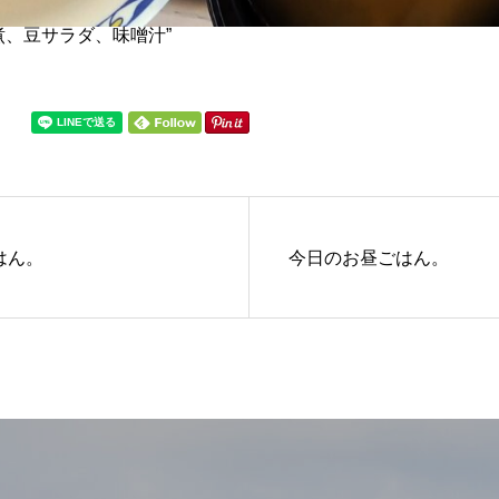
煮、豆サラダ、味噌汁”
はん。
今日のお昼ごはん。