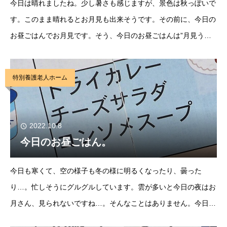
今日は晴れましたね。少し暑さも感じますが、景色は秋っぽいで
す。このまま晴れるとお月見も出来そうです。その前に、今日の
お昼ごはんでお月見です。そう、今日のお昼ごはんは”月見うど
ん”です。おうどんの中にも素敵なお月さまが…。食べるのも少
しためらってしまいます。美味しく食べつつ、今晩
特別養護老人ホーム
2022.10.8
今日のお昼ごはん。
今日も寒くて、空の様子も冬の様に明るくなったり、曇った
り…。忙しそうにグルグルしています。雲が多いと今日の夜はお
月さん、見られないですね…。そんなことはありません。今日の
お昼ごはんは”ドライカレー”そうです。黄色いお月さんのような