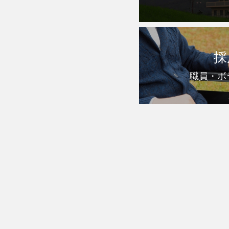
採
職員・ボ