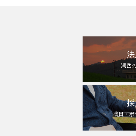
法
湖岳
採
職員・ボ