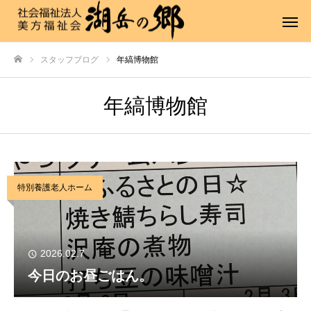
スタッフブログ
年縞博物館
ホーム
年縞博物館
特別養護老人ホーム
2026.02.7
今日のお昼ごはん。