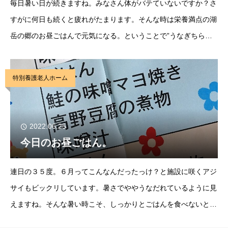
毎日暑い日が続きますね。みなさん体がバテていないですか？さ
すがに何日も続くと疲れがたまります。そんな時は栄養満点の湖
岳の郷のお昼ごはんで元気になる。ということで”うなぎちら
し”です。ふっくらしたうなぎの身と甘みを感じつつも深みのあ
るタレがとてもごはんとの相性も良くて美味しい一品
特別養護老人ホーム
2022.06.25
今日のお昼ごはん。
連日の３５度。６月ってこんなんだったっけ？と施設に咲くアジ
サイもビックリしています。暑さでややうなだれているように見
えますね。そんな暑い時こそ、しっかりとごはんを食べないと。
そうです。今日のお昼ごはんは”鮭の味噌マヨ焼き”です。マヨネ