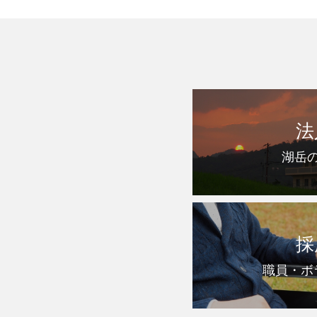
法
湖岳
採
職員・ボ