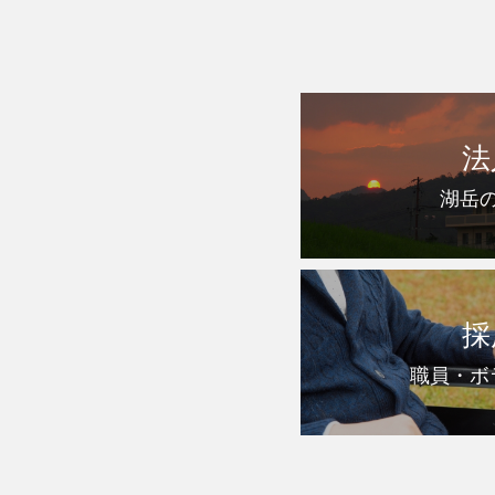
法
湖岳
採
職員・ボ