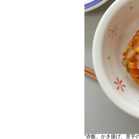
”赤飯、かき揚げ、里芋